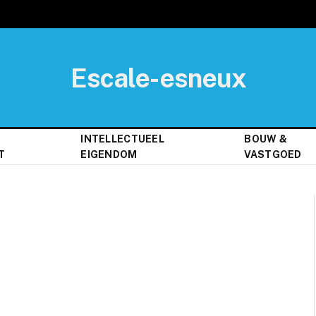
Escale-esneux
&
INTELLECTUEEL
BOUW &
T
EIGENDOM
VASTGOED